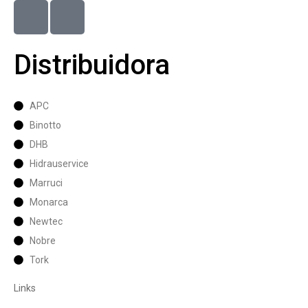
Distribuidora
APC
Binotto
DHB
Hidrauservice
Marruci
Monarca
Newtec
Nobre
Tork
Links