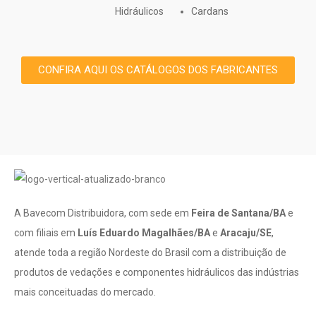
Hidráulicos
Cardans
CONFIRA AQUI OS CATÁLOGOS DOS FABRICANTES
cilindro-frontal-mfhprr_hydraulic_front_end_cylinder
Agricola-BHM-marrucci
luva-e-ponta-entalhada
reparos-agricolas-apc
tomada-forca-tork
agricola-BHM-205
reparos-agricolas
engates-rapidos
cardan-nobre
A Bavecom Distribuidora, com sede em
Feira de Santana/BA
e
com filiais em
Luís Eduardo Magalhães/BA
e
Aracaju/SE
,
atende toda a região Nordeste do Brasil com a distribuição de
produtos de vedações e componentes hidráulicos das indústrias
mais conceituadas do mercado.